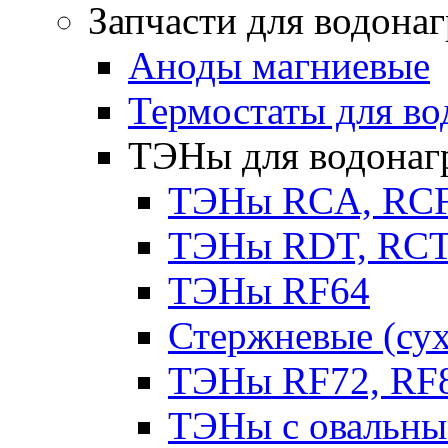
Запчасти для водона
Аноды магниевые
Термостаты для во
ТЭНы для водонаг
ТЭНы RCA, RC
ТЭНы RDT, RCT 
ТЭНы RF64
Стержневые (су
ТЭНы RF72, RF8
ТЭНы с овальны