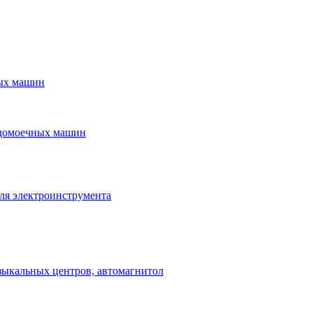
ых машин
удомоечных машин
ля электроинструмента
зыкальных центров, автомагнитол