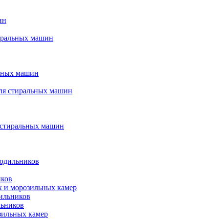
ин
тиральных машин
льных машин
для стиральных машин
я стиральных машин
лодильников
иков
ых и морозильных камер
дильников
льников
зильных камер