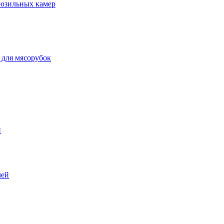
розильных камер
 для мясорубок
й
чей