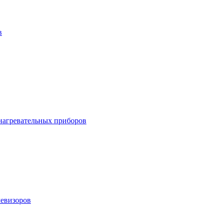
в
онагревательных приборов
левизоров