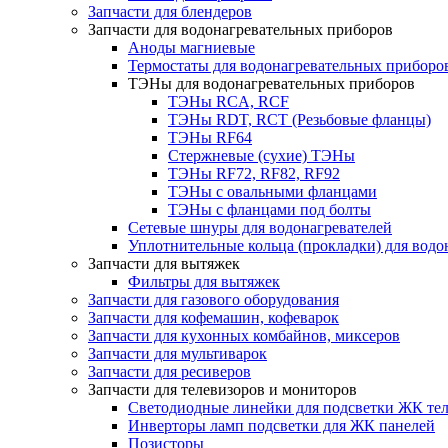
Запчасти для блендеров
Запчасти для водонагревательных приборов
Аноды магниевые
Термостаты для водонагревательных приборо
ТЭНы для водонагревательных приборов
ТЭНы RCA, RCF
ТЭНы RDT, RCT (Резьбовые фланцы)
ТЭНы RF64
Стержневые (сухие) ТЭНы
ТЭНы RF72, RF82, RF92
ТЭНы с овальными фланцами
ТЭНы с фланцами под болты
Сетевые шнуры для водонагревателей
Уплотнительные кольца (прокладки) для вод
Запчасти для вытяжек
Фильтры для вытяжек
Запчасти для газового оборудования
Запчасти для кофемашин, кофеварок
Запчасти для кухонных комбайнов, миксеров
Запчасти для мультиварок
Запчасти для ресиверов
Запчасти для телевизоров и мониторов
Светодиодные линейки для подсветки ЖК те
Инверторы ламп подсветки для ЖК панелей
Позисторы